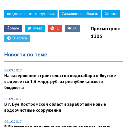
водоочистные сооружения
Сахалинская область
Холмск
Просмотров:
Share
Tweet
+1
VK
1303
Telegram
Новости по теме
06.09.2017
На завершение строительства водозабора в Якутске
выделяется 1,3 млрд. руб. из республиканского
бюджета
11.09.2017
В г. Буе Костромской области заработали новые
водоочистные сооружения
09.10.2017
В Волгограде подключают вторую очередь новых