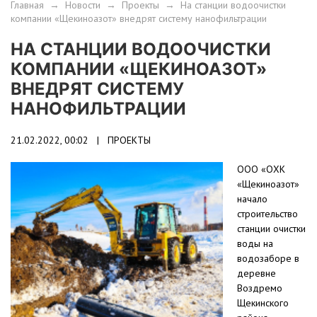
Главная
→
Новости
→
Проекты
→
На станции водоочистки
компании «Щекиноазот» внедрят систему нанофильтрации
НА СТАНЦИИ ВОДООЧИСТКИ
КОМПАНИИ «ЩЕКИНОАЗОТ»
ВНЕДРЯТ СИСТЕМУ
НАНОФИЛЬТРАЦИИ
21.02.2022, 00:02 |
ПРОЕКТЫ
ООО «ОХК
«Щекиноазот»
начало
строительство
станции очистки
воды на
водозаборе в
деревне
Воздремо
Щекинского