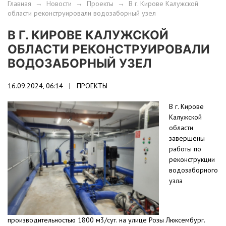
Главная
→
Новости
→
Проекты
→
В г. Кирове Калужской
области реконструировали водозаборный узел
В Г. КИРОВЕ КАЛУЖСКОЙ
ОБЛАСТИ РЕКОНСТРУИРОВАЛИ
ВОДОЗАБОРНЫЙ УЗЕЛ
16.09.2024, 06:14 |
ПРОЕКТЫ
В г. Кирове
Калужской
области
завершены
работы по
реконструкции
водозаборного
узла
производительностью 1800 м3/сут. на улице Розы Люксембург.