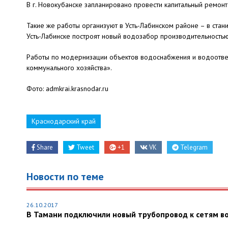
В г. Новокубанске запланировано провести капитальный ремонт
Такие же работы организуют в Усть-Лабинском районе – в стан
Усть-Лабинске построят новый водозабор производительностью
Работы по модернизации объектов водоснабжения и водоотве
коммунального хозяйства».
Фото: admkrai.krasnodar.ru
Краснодарский край
Share
Tweet
+1
VK
Telegram
Новости по теме
26.10.2017
В Тамани подключили новый трубопровод к сетям в