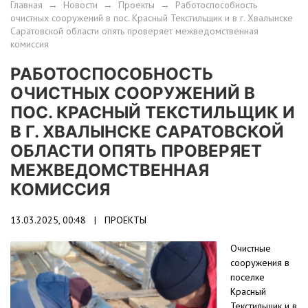
Главная
→
Новости
→
Проекты
→
Работоспособность
очистных сооружений в пос. Красный Текстильщик и в г. Хвалынске
Саратовской области опять проверяет межведомственная
комиссия
РАБОТОСПОСОБНОСТЬ
ОЧИСТНЫХ СООРУЖЕНИЙ В
ПОС. КРАСНЫЙ ТЕКСТИЛЬЩИК И
В Г. ХВАЛЫНСКЕ САРАТОВСКОЙ
ОБЛАСТИ ОПЯТЬ ПРОВЕРЯЕТ
МЕЖВЕДОМСТВЕННАЯ
КОМИССИЯ
13.03.2025, 00:48 |
ПРОЕКТЫ
Очистные
сооружения в
поселке
Красный
Текстильщик и в