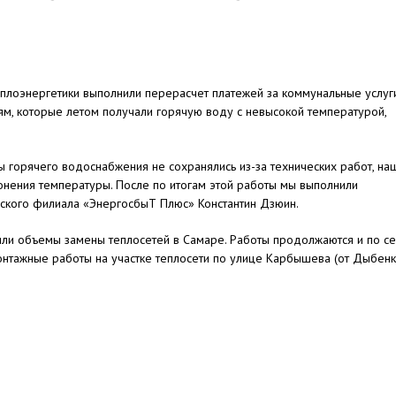
плоэнергетики выполнили перерасчет платежей за коммунальные услуги
м, которые летом получали горячую воду с невысокой температурой,
 горячего водоснабжения не сохранялись из-за технических работ, на
онения температуры. После по итогам этой работы мы выполнили
рского филиала «ЭнергосбыТ Плюс» Константин Дзюин.
чили объемы замены теплосетей в Самаре. Работы продолжаются и по с
онтажные работы на участке теплосети по улице Карбышева (от Дыбен