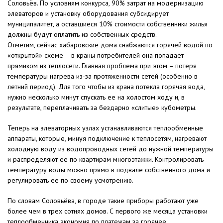
Соловьёв. По условиям конкурса, 90% затрат на модернизацию
элеваторов и установку оборудования субсидирует
муниципалитет, а оставшиеся 10% стоимости собственники жилья
должны будут оплатить из собственных средств.
Отметим, сейчас хабаровские дома снабжаются горячей водой по
«открытой» схеме – в краны потребителей она попадает
прямиком из теплосети. Главная проблема при этом – потеря
температуры нагрева из-за протяженности сетей (особенно в
летний период). Для того чтобы из крана потекла горячая вода,
нужно несколько минут спускать ее на холостом ходу и, в
результате, переплачивать за бездарно «слитые» кубометры.
Теперь на элеваторных узлах устанавливаются теплообменные
аппараты, которые, минуя подключение к теплосетям, нагревают
холодную воду из водопроводных сетей до нужной температуры
и распределяют ее по квартирам многоэтажки. Контролировать
температуру воды можно прямо в подвале собственного дома и
регулировать ее по своему усмотрению.
По словам Соловьёва, в городе такие приборы работают уже
более чем в трех сотнях домов. С первого же месяца установки
теплообменника экономия по платежам за горячее