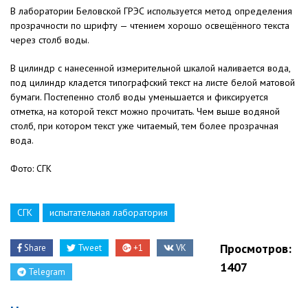
В лаборатории Беловской ГРЭС используется метод определения
прозрачности по шрифту — чтением хорошо освещённого текста
через столб воды.
В цилиндр с нанесенной измерительной шкалой наливается вода,
под цилиндр кладется типографский текст на листе белой матовой
бумаги. Постепенно столб воды уменьшается и фиксируется
отметка, на которой текст можно прочитать. Чем выше водяной
столб, при котором текст уже читаемый, тем более прозрачная
вода.
Фото: СГК
СГК
испытательная лаборатория
Просмотров:
Share
Tweet
+1
VK
1407
Telegram