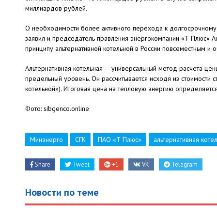
миллиардов рублей.
О необходимости более активного перехода к долгосрочному
заявил и председатель правления энергокомпании «Т Плюс» А
принципу альтернативной котельной в России повсеместным и 
Альтернативная котельная — универсальный метод расчета цены
предельный уровень. Он рассчитывается исходя из стоимости ст
котельной»). Итоговая цена на тепловую энергию определяетс
Фото: sibgenco.online
Минэнерго
СГК
ПАО «Т Плюс»
альтернативная коте
Share
Tweet
+1
VK
Telegram
Новости по теме