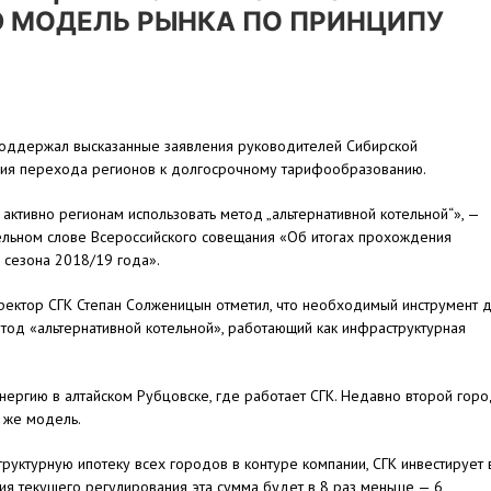
Ю МОДЕЛЬ РЫНКА ПО ПРИНЦИПУ
Й
поддержал высказанные заявления руководителей Сибирской
ния перехода регионов к долгосрочному тарифообразованию.
активно регионам использовать метод „альтернативной котельной“», —
тельном слове Всероссийского совещания «Об итогах прохождения
 сезона 2018/19 года».
ректор СГК Степан Солженицын отметил, что необходимый инструмент 
етод «альтернативной котельной», работающий как инфраструктурная
нергию в алтайском Рубцовске, где работает СГК. Недавно второй гор
у же модель.
руктурную ипотеку всех городов в контуре компании, СГК инвестирует 
ия текущего регулирования эта сумма будет в 8 раз меньше — 6