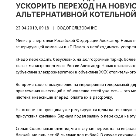
УСКОРИТЬ ПЕРЕХОД НА НОВУ
АЛЬТЕРНАТИВНОЙ КОТЕЛЬНО
23.04.2019, 09:18 |
ВОДОПОЛЬЗОВАНИЕ
Министр энергетики Российской Федерации Александр Новак 
генерирующей компании и «Т Плюс» о необходимости ускоре
«Надо переходить, безусловно, на долгосрочный тариф, более 
сказал министр энергетики России Александр Новак в заключи
субъектами электроэнергетики и объектами ЖКХ отопительного
Во время своего выступление на мероприятии генеральный ди
привлечения инвестиций в обновление сетей уже есть — это м
ипотека: инвестиции вперёд, оплата их в рассрочку.
На основе это принципа уже регулируются цены на тепловую э
присутствия компании Барнаул подал заявку о переходе на эт
Степан Солженицын отметил, что в случае перехода на инфраст
ближайшие пять лет 48 миллиардов рублей. В случае сохранен