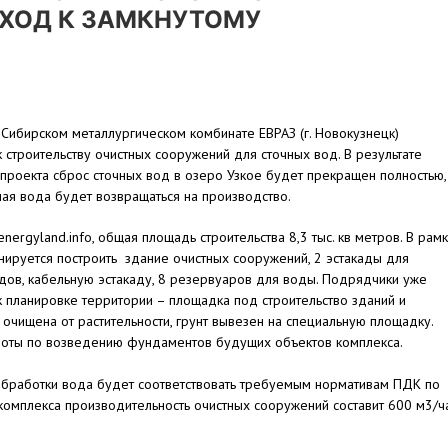
ЕХОД К ЗАМКНУТОМУ
Сибирском металлургическом комбинате ЕВРАЗ (г. Новокузнецк)
к строительству очистных сооружений для сточных вод. В результате
проекта сброс сточных вод в озеро Узкое будет прекращен полностью,
ая вода будет возвращаться на производство.
nergyland.info, общая площадь строительства 8,3 тыс. кв метров. В рам
нируется построить здание очистных сооружений, 2 эстакады для
ов, кабельную эстакаду, 8 резервуаров для воды. Подрядчики уже
к планировке территории – площадка под строительство зданий и
очищена от растительности, грунт вывезен на специальную площадку.
боты по возведению фундаментов будущих объектов комплекса.
 обработки вода будет соответствовать требуемым нормативам ПДК по
комплекса производительность очистных сооружений составит 600 м3/ча