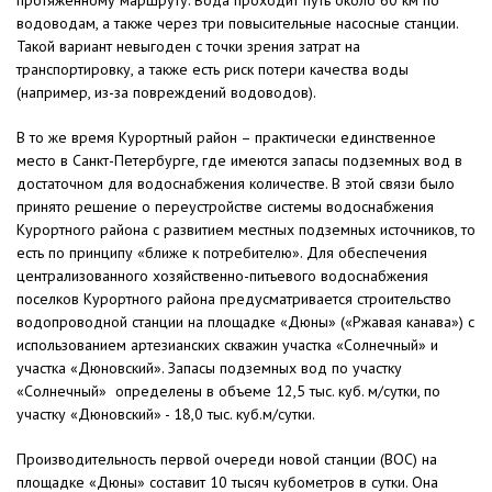
протяженному маршруту. Вода проходит путь около 60 км по
водоводам, а также через три повысительные насосные станции.
Такой вариант невыгоден с точки зрения затрат на
транспортировку, а также есть риск потери качества воды
(например, из-за повреждений водоводов).
В то же время Курортный район – практически единственное
место в Санкт-Петербурге, где имеются запасы подземных вод в
достаточном для водоснабжения количестве. В этой связи было
принято решение о переустройстве системы водоснабжения
Курортного района с развитием местных подземных источников, то
есть по принципу «ближе к потребителю». Для обеспечения
централизованного хозяйственно-питьевого водоснабжения
поселков Курортного района предусматривается строительство
водопроводной станции на площадке «Дюны» («Ржавая канава») с
использованием артезианских скважин участка «Солнечный» и
участка «Дюновский». Запасы подземных вод по участку
«Солнечный» определены в объеме 12,5 тыс. куб. м/сутки, по
участку «Дюновский» - 18,0 тыс. куб.м/сутки.
Производительность первой очереди новой станции (ВОС) на
площадке «Дюны» составит 10 тысяч кубометров в сутки. Она