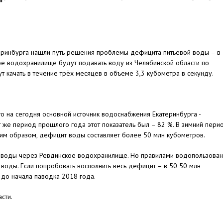
теринбурга нашли путь решения проблемы дефицита питьевой воды – в
е водохранилище будут подавать воду из Челябинской области по
ут качать в течение трёх месяцев в объеме 3,3 кубометра в секунду.
о на сегодня основной источник водоснабжения Екатеринбурга -
т же период прошлого года этот показатель был – 82 %. В зимний пери
аким образом, дефицит воды составляет более 50 млн кубометров.
й воды через Ревдинское водохранилище. Но правилами водопользова
 воды. Если попробовать восполнить весь дефицит – в 50 50 млн
а до начала паводка 2018 года.
сти.