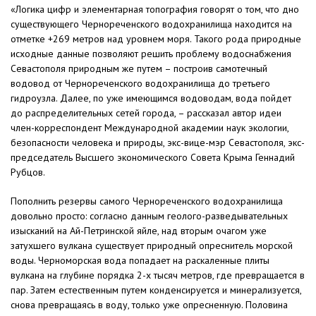
«Логика цифр и элементарная топография говорят о том, что дно
существующего Чернореченского водохранилища находится на
отметке +269 метров над уровнем моря. Такого рода природные
исходные данные позволяют решить проблему водоснабжения
Севастополя природным же путем – построив самотечный
водовод от Чернореченского водохранилища до третьего
гидроузла. Далее, по уже имеющимся водоводам, вода пойдет
до распределительных сетей города, – рассказал автор идеи
член-корреспондент Международной академии наук экологии,
безопасности человека и природы, экс-вице-мэр Севастополя, экс-
председатель Высшего экономического Совета Крыма Геннадий
Рубцов.
Пополнить резервы самого Чернореченского водохранилища
довольно просто: согласно данным геолого-разведывательных
изысканий на Ай-Петринской яйле, над вторым очагом уже
затухшего вулкана существует природный опреснитель морской
воды. Черноморская вода попадает на раскаленные плиты
вулкана на глубине порядка 2-х тысяч метров, где превращается в
пар. Затем естественным путем конденсируется и минерализуется,
снова превращаясь в воду, только уже опресненную. Половина