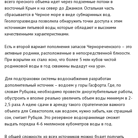
всего пресного объема идет через подземные потоки в
восточный Крым и на север до Джанкоя. Остальная часть
сбрасывается в Черное море в виде субмаринных вод.
Геологоразведка позволила обнаружить точки доступа к этим
источникам питьевой воды, которые обладают и высокими
качественными характеристиками.
Есть и второй вариант пополнения запасов Чернореченского – это
активные родники, расположенные в непосредственной близости.
При вскрытии их стало ясно, что более 5 млн кубов чистой
родниковой воды в год скважины выдадут «на ура».
Для подстраховки системы водоснабжения разработан
дополнительный источник – водоем у горы Гасфорта. Где, по
словам Рубцова, необходимо провести дноуглубительные работы,
обустроить и вполне реально увеличить объем воды минимум в 2-
2,5 раза. А идею сдачи в аренду такого стратегически важного
объекта для Севастополя, как водоем, нужно забыть, как страшный
сон, считает Рубцов. Это резервное водохранилище сможет
выдать порядка 4-6 миллионов кубометров воды в год.
В общей сложности, из всех источников можно будет получить