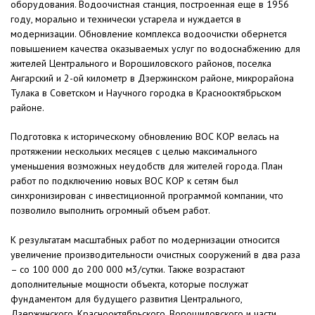
оборудования. Водоочистная станция, построенная еще в 1956
году, морально и технически устарела и нуждается в
модернизации. Обновление комплекса водоочистки обернется
повышением качества оказываемых услуг по водоснабжению для
жителей Центрального и Ворошиловского районов, поселка
Ангарский и 2-ой километр в Дзержинском районе, микрорайона
Тулака в Советском и Научного городка в Краснооктябрьском
районе.
Подготовка к историческому обновлению ВОС КОР велась на
протяжении нескольких месяцев с целью максимального
уменьшения возможных неудобств для жителей города. План
работ по подключению новых ВОС КОР к сетям был
синхронизирован с инвестиционной программой компании, что
позволило выполнить огромный объем работ.
К результатам масштабных работ по модернизации относится
увеличение производительности очистных сооружений в два раза
– со 100 000 до 200 000 м3/сутки. Также возрастают
дополнительные мощности объекта, которые послужат
фундаментом для будущего развития Центрального,
Дзержинского, Краснооктябрьского, Ворошиловского и части