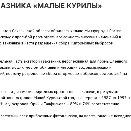
КАЗНИКА «МАЛЫЕ КУРИЛЫ»
натор Сахалинской области обратился к главе Минприроды России
кому с просьбой рассмотреть возможность внесения изменений в
о заказнике в части разрешения сбора «штормовых выбросов
ельная часть акватории заказника, перспективная для промышленного
екопитающих, местом обитания и миграции водоплавающих и
ений, поэтому разрешение сбора штормовых выбросов водорослей на
сов и динамики природных процессов в заказнике, в результате
й зоне островов Малой Курильской гряды в период с 1987 по 1992 гг
%, а у островов Юрий и Танфильева – 89% и 76% соответственно.
 состоянии всех прибрежных фитоценозов, на восстановление исходно