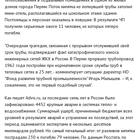
теплоснабжения в подвальных помещениях в одном из жилых
домов города Перми. Поток кипятка из лопнувшей трубы затопил
мини-отель, располагавшийся на цокольном этаже здания.
Постояльцы и персонал оказались в ловушке. В результате ЧП
получили серьезные ожоги 11 человек, из которых пятеро
погибли.
"Очередная трагедия, связанная с прорывом отслужившей свой
срок трубы, подтверждает факт катастрофического износа
инженерных сетей ЖКХ в России. В Перми прорвало трубопровод
1962 года постройки при нормативном сроке службы труб в
тепловых сетях в 25 лет, - комментирует ситуацию директор НО
"Фонд развития трубной промышленности" Игорь Малышев. – И, к
сожалению, это не первый подобный случай".
Как пишет Advis.ru, за последние семь лет в России было
зафиксировано 4452 крупные аварии в системах тепло- и
водоснабжения. Суммарный ущерб, причиненный бюджетам всех
уровней в результате аварий и устранения их последствий, за этот
период оценивается экспертами в несколько десятков
миллиардов рублей. Но самый печальный итог: от разливов кипятка
пострадали 230 и погибли 79 человек. По данным Росстата, по