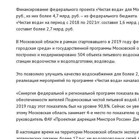
Финансирование федерального проекта «Чистая вода» для Моск
руб., из них более 4,7 млрд. руб. – из федерального бюджет
«Чистая вода» на период с 2018 по 2021гг. составил 1,6 млрд. 
составит более 2,7 млрд. руб.
В Московской области в рамках стартовавшего в 2019 году фе
городская среда» и государственной программы Московской о
построено и модернизировано 504 объекта питьевого водосна
станции водоочистки и водоподготовки, водоводы.
Это позволило улучшить качество водоснабжения для более 2,5
реализация мероприятий по программе «Чистая вода» началась
«Синергия федеральной и региональной программ показала выс
обеспеченности жителей Подмосковья чистой питьевой водой.
2019 году этот показатель был на уровне 90,8%. Сейчас он ув
этому Московская область занимает 4-е место по показателю с
руководитель ФАУ «Проектная дирекция Минстроя России» Ди
В настоящее время на территории Московской области эксплуа
артезианских скважин, более 17 тыс. км водопроводных сетей, 