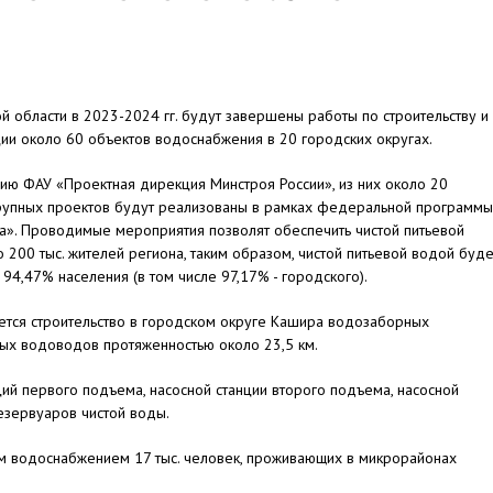
й области в 2023-2024 гг. будут завершены работы по строительству и
ии около 60 объектов водоснабжения в 20 городских округах.
ю ФАУ «Проектная дирекция Минстроя России», из них около 20
рупных проектов будут реализованы в рамках федеральной программы
а». Проводимые мероприятия позволят обеспечить чистой питьевой
 200 тыс. жителей региона, таким образом, чистой питьевой водой буде
94,47% населения (в том числе 97,17% - городского).
ется строительство в городском округе Кашира водозаборных
ьных водоводов протяженностью около 23,5 км.
ий первого подъема, насосной станции второго подъема, насосной
езервуаров чистой воды.
ым водоснабжением 17 тыс. человек, проживающих в микрорайонах