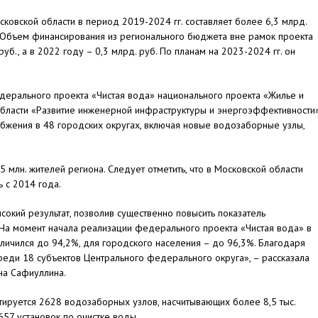
овской области в период 2019-2024 гг. составляет более 6,3 млрд.
а. Объем финансирования из регионального бюджета вне рамок проекта
руб., а в 2022 году – 0,3 млрд. руб. По планам на 2023-2024 гг. он
дерального проекта «Чистая вода» национального проекта «Жилье и
бласти «Развитие инженерной инфраструктуры и энергоэффективности
бжения в 48 городских округах, включая новые водозаборные узлы,
 млн. жителей региона. Следует отметить, что в Московской области
 с 2014 года.
окий результат, позволив существенно повысить показатель
 На момент начала реализации федерального проекта «Чистая вода» в
еличился до 94,2%, для городского населения – до 96,3%. Благодаря
реди 18 субъектов Центрального федерального округа», – рассказала
на Сафиуллина.
тируется 2628 водозаборных узлов, насчитывающих более 8,5 тыс.
657 установок по очистке воды.