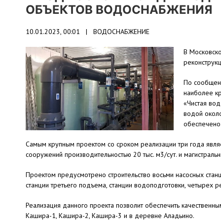
ОБЪЕКТОВ ВОДОСНАБЖЕНИЯ
10.01.2023, 00:01 |
ВОДОСНАБЖЕНИЕ
В Московско
реконструкц
По сообщени
наиболее к
«Чистая вод
водой около
обеспечено 
Самым крупным проектом со сроком реализации три года явля
сооружений производительностью 20 тыс. м3/сут. и магистрал
Проектом предусмотрено строительство восьми насосных станц
станции третьего подъема, станции водоподготовки, четырех р
Реализация данного проекта позволит обеспечить качественн
Кашира-1, Кашира-2, Кашира-3 и в деревне Аладьино.