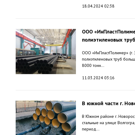
18.04.2024 02:38
ООО «ИнПластПолимер
полиэтиленовых тру
ООО «ИнПластПолимер» (г. 
полиэтиленовых труб боль
8000 тонн...
11.03.2024 03:16
В южной части г. Но
В Южном районе г. Новорос
стальные на улице Волгогр
период...