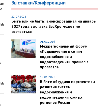
Выставки/Конференции
тах
де
22.07.2026
Быть или не быть: анонсированная на январь
ЛЕЕ
2027 года выставка EcoXpo может не
состояться
01.07.2026
Межрегиональный форум
«Подключение к сетям
водоснабжения и
водоотведения» прошел в
ы
Ярославле
19.06.2026
В Ялте обсудили перспективы
ЛЕЕ
развития систем
водоснабжения и
водоотведения южных
регионов России
а