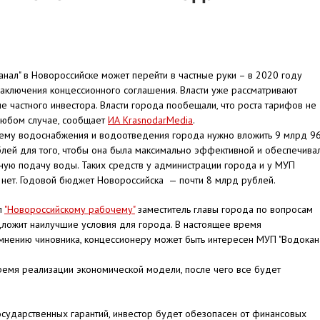
нал" в Новороссийске может перейти в частные руки – в 2020 году
аключения концессионного соглашения. Власти уже рассматривают
 частного инвестора. Власти города пообещали, что роста тарифов не
любом случае, сообщает
ИА KrasnodarMedia
.
стему водоснабжения и водоотведения города нужно вложить 9 млрд 9
лей для того, чтобы она была максимально эффективной и обеспечива
ную подачу воды. Таких средств у администрации города и у МУП
 нет. Годовой бюджет Новороссийска — почти 8 млрд рублей.
л
"Новороссийскому рабочему"
заместитель главы города по вопросам
дложит наилучшие условия для города. В настоящее время
мнению чиновника, концессионеру может быть интересен МУП "Водокан
ремя реализации экономической модели, после чего все будет
осударственных гарантий, инвестор будет обезопасен от финансовых