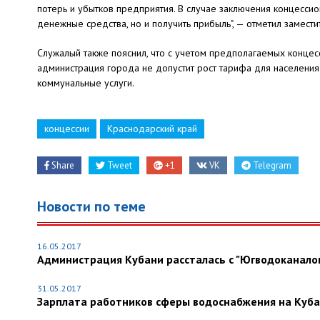
потерь и убытков предприятия. В случае заключения концесси
денежные средства, но и получить прибыль", — отметил замести
Служалый также пояснил, что с учетом предполагаемых концес
администрация города не допустит рост тарифа для населени
коммунальные услуги.
концессии
Краснодарский край
Share
Tweet
+1
VK
Telegram
Новости по теме
16.05.2017
Администрация Кубани рассталась с "Югводоканало
31.05.2017
Зарплата работников сферы водоснабжения на Куба