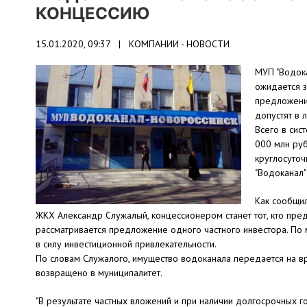
КОНЦЕССИЮ
15.01.2020, 09:37 |
КОМПАНИИ - НОВОСТИ
МУП "Водока
ожидается з
предложение
допустят в 
Всего в си
000 млн руб
круглосуточ
"Водоканал"
Как сообщи
ЖКХ Александр Служалый, концессионером станет тот, кто пре
рассматривается предложение одного частного инвестора. По 
в силу инвестиционной привлекательности.
По словам Служалого, имущество водоканала передается на в
возвращено в муниципалитет.
"В результате частных вложений и при наличии долгосрочных г