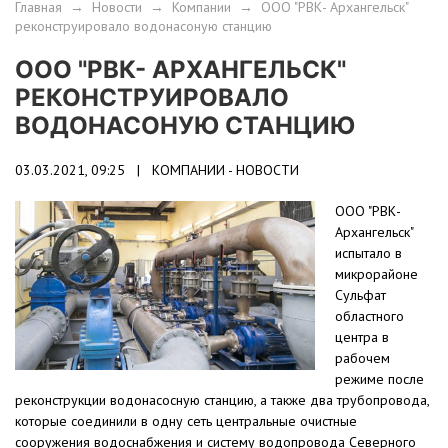
Главная
→
Новости
→
Компании
→
ООО "РВК- Архангельск"
реконструировало водонасоную станцию
ООО "РВК- АРХАНГЕЛЬСК"
РЕКОНСТРУИРОВАЛО
ВОДОНАСОНУЮ СТАНЦИЮ
03.03.2021, 09:25 |
КОМПАНИИ - НОВОСТИ
ООО "РВК-
Архангельск"
испытало в
микрорайоне
Сульфат
областного
центра в
рабочем
режиме после
реконструкции водонасосную станцию, а также два трубопровода,
которые соединили в одну сеть центральные очистные
сооружения водоснабжения и систему водопровода Северного