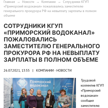
Главная
→
Новости
→
Компании
→
Сотрудники КГУП
«Приморский водоканал» пожаловались заместителю
генерального прокурора РФ на невыплату зарплаты в полном
объеме
СОТРУДНИКИ КГУП
«ПРИМОРСКИЙ ВОДОКАНАЛ»
ПОЖАЛОВАЛИСЬ
ЗАМЕСТИТЕЛЮ ГЕНЕРАЛЬНОГО
ПРОКУРОРА РФ НА НЕВЫПЛАТУ
ЗАРПЛАТЫ В ПОЛНОМ ОБЪЕМЕ
26.07.2021, 13:55 |
КОМПАНИИ - НОВОСТИ
Трудовой
коллектив КГУП
«Приморский
водоканал»
сообщил
заместителю