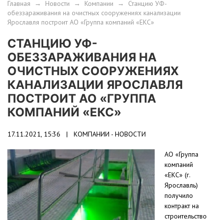
Главная
→
Новости
→
Компании
→
Станцию УФ-
обеззараживания на очистных сооружениях канализации
Ярославля построит АО «Группа компаний «ЕКС»
СТАНЦИЮ УФ-
ОБЕЗЗАРАЖИВАНИЯ НА
ОЧИСТНЫХ СООРУЖЕНИЯХ
КАНАЛИЗАЦИИ ЯРОСЛАВЛЯ
ПОСТРОИТ АО «ГРУППА
КОМПАНИЙ «ЕКС»
17.11.2021, 15:36 |
КОМПАНИИ - НОВОСТИ
АО «Группа
компаний
«ЕКС» (г.
Ярославль)
получило
контракт на
строительство