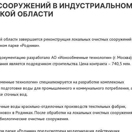
СООРУЖЕНИЙ В ИНДУСТРИАЛЬНО
СКОЙ ОБЛАСТИ
й области завершается реконструкция локальных очистных сооружений
ном парке «Родники».
окументацию разработало АО «Ионообменные технологии» (г. Москва)
ания является подрядчиком строительства. Цена контракта – 740,5 млн.
менные технологии» специализируется на разработке комплексных
 подготовке воды для промышленного и коммунального потребления, 
ке сточных вод.
чные воды красильно-отделочных производств текстильных фабрик,
ово» в Родниках. После обработки на локальных очистных сооружени
биологические очистные сооружения.
ном парке «Родники» предусмотрена модернизация действующих