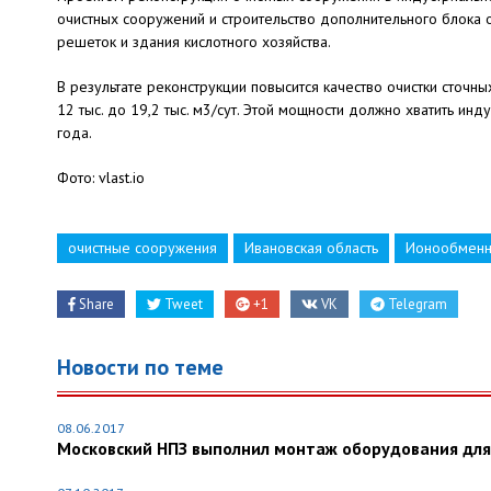
очистных сооружений и строительство дополнительного блока 
решеток и здания кислотного хозяйства.
В результате реконструкции повысится качество очистки сточны
12 тыс. до 19,2 тыс. м3/сут. Этой мощности должно хватить ин
года.
Фото: vlast.io
очистные сооружения
Ивановская область
Ионообменн
Share
Tweet
+1
VK
Telegram
Новости по теме
08.06.2017
Московский НПЗ выполнил монтаж оборудования дл