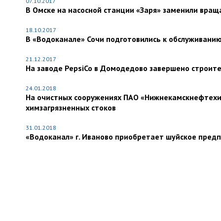
07.10.2017
В Омске на насосной станции «Заря» заменили вра
18.10.2017
В «Водоканале» Сочи подготовились к обслуживани
21.12.2017
На заводе PepsiCo в Домодедово завершено строит
24.01.2018
На очистных сооружениях ПАО «Нижнекамскнефтехим
химзагрязненных стоков
31.01.2018
«Водоканал» г. Иваново приобретает шуйское пред