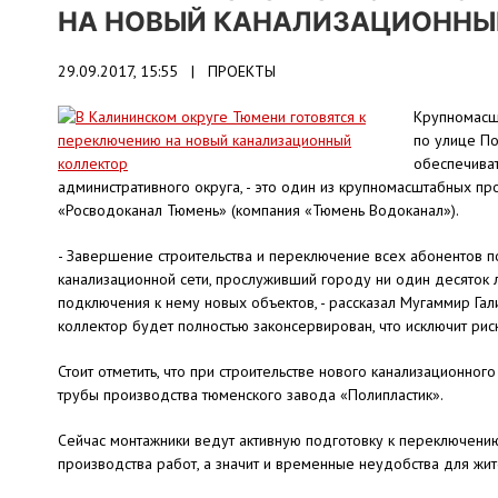
НА НОВЫЙ КАНАЛИЗАЦИОННЫ
29.09.2017, 15:55 |
ПРОЕКТЫ
Крупномасшт
по улице По
обеспечиват
административного округа, - это один из крупномасштабных п
«Росводоканал Тюмень» (компания «Тюмень Водоканал»).
- Завершение строительства и переключение всех абонентов п
канализационной сети, прослуживший городу ни один десяток л
подключения к нему новых объектов, - рассказал Мугаммир Гал
коллектор будет полностью законсервирован, что исключит ри
Стоит отметить, что при строительстве нового канализационно
трубы производства тюменского завода «Полипластик».
Сейчас монтажники ведут активную подготовку к переключению 
производства работ, а значит и временные неудобства для жи