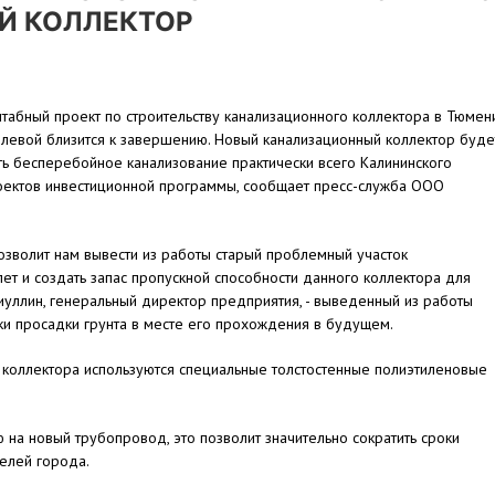
Й КОЛЛЕКТОР
абный проект по строительству канализационного коллектора в Тюмен
левой близится к завершению. Новый канализационный коллектор буде
ь бесперебойное канализование практически всего Калининского
роектов инвестиционной программы, сообщает пресс-служба ООО
озволит нам вывести из работы старый проблемный участок
ет и создать запас пропускной способности данного коллектора для
иуллин, генеральный директор предприятия, - выведенный из работы
ски просадки грунта в месте его прохождения в будущем.
го коллектора используются специальные толстостенные полиэтиленовые
на новый трубопровод, это позволит значительно сократить сроки
телей города.