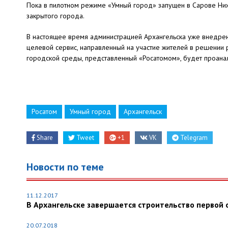
Пока в пилотном режиме «Умный город» запущен в Сарове Ниж
закрытого города.
В настоящее время администрацией Архангельска уже внедрен
целевой сервис, направленный на участие жителей в решении
городской среды, представленный «Росатомом», будет проана
Росатом
Умный город
Архангельск
Share
Tweet
+1
VK
Telegram
Новости по теме
11.12.2017
В Архангельске завершается строительство первой
20.07.2018