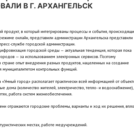
АЛИ В Г. АРХАНГЕЛЬСК
 продукт, в который интегрированы процессы и события, происходящ
 режиме онлайн, представили администрации Архангельска представили
пресс-службе городской администрации.
 цифровизация городской среды — актуальная тенденция, которая пока
городов — за использованием электронных сервисов. Поэтому
в стране опыт внедрения разных продуктов, нацеленных на создание
я муниципалитетом контрольных функций.
а «Умный город» располагает практически всей информацией от объект
лые дома (количество жителей, электричество, тепло- и водоснабжение),
етях, работа систем жизнеобеспечения.
ени отражаются городские проблемы, варианты и ход их решения, впло
туристических местах, работе медучреждений.