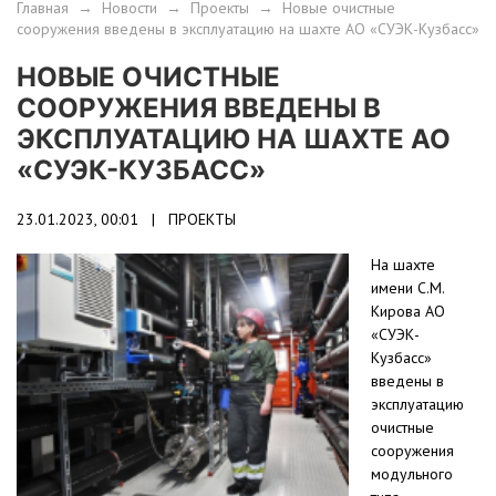
Главная
→
Новости
→
Проекты
→
Новые очистные
сооружения введены в эксплуатацию на шахте АО «СУЭК-Кузбасс»
НОВЫЕ ОЧИСТНЫЕ
СООРУЖЕНИЯ ВВЕДЕНЫ В
ЭКСПЛУАТАЦИЮ НА ШАХТЕ АО
«СУЭК-КУЗБАСС»
23.01.2023, 00:01 |
ПРОЕКТЫ
На шахте
имени С.М.
Кирова АО
«СУЭК-
Кузбасс»
введены в
эксплуатацию
очистные
сооружения
модульного