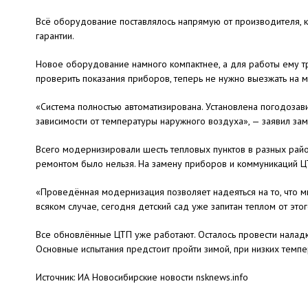
Всё оборудование поставлялось напрямую от производителя, ка
гарантии.
Новое оборудование намного компактнее, а для работы ему тр
проверить показания приборов, теперь не нужно выезжать на м
«Система полностью автоматизирована. Установлена погодозав
зависимости от температуры наружного воздуха», — заявил за
Всего модернизировали шесть тепловых пунктов в разных райо
ремонтом было нельзя. На замену приборов и коммуникаций ЦТ
«Проведённая модернизация позволяет надеяться на то, что 
всяком случае, сегодня детский сад уже запитан теплом от эт
Все обновлённые ЦТП уже работают. Осталось провести наладк
Основные испытания предстоит пройти зимой, при низких темпе
Источник: ИА Новосибирские новости nsknews.info