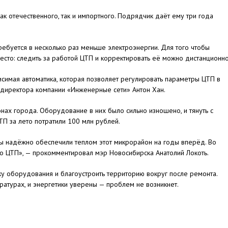
к отечественного, так и импортного. Подрядчик даёт ему три года
ебуется в несколько раз меньше электроэнергии. Для того чтобы
есто: следить за работой ЦТП и корректировать её можно дистанционно
исимая автоматика, которая позволяет регулировать параметры ЦТП в
мдиректора компании «Инженерные сети» Антон Хан.
нах города. Оборудование в них было сильно изношено, и тянуть с
П за лето потратили 100 млн рублей.
мы надёжно обеспечили теплом этот микрорайон на годы вперёд. Во
ого ЦТП», — прокомментировал мэр Новосибирска Анатолий Локоть.
у оборудования и благоустроить территорию вокруг после ремонта.
ратурах, и энергетики уверены — проблем не возникнет.