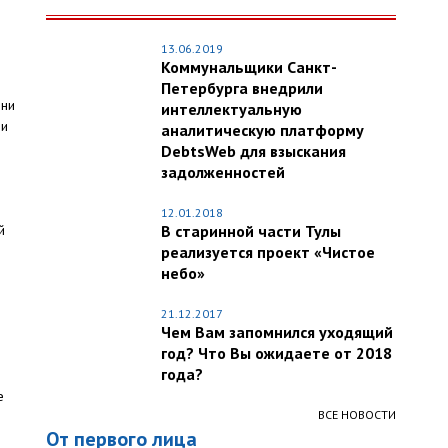
13.06.2019
Коммунальщики Санкт-
Петербурга внедрили
они
интеллектуальную
ри
аналитическую платформу
DebtsWeb для взыскания
задолженностей
12.01.2018
й
В старинной части Тулы
и
реализуется проект «Чистое
небо»
21.12.2017
Чем Вам запомнился уходящий
год? Что Вы ожидаете от 2018
года?
е
ВСЕ НОВОСТИ
От первого лица