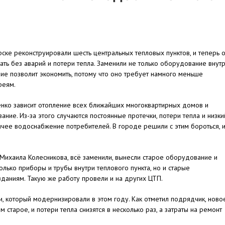
ске реконструировали шесть центральных тепловых пунктов, и теперь 
ать без аварий и потери тепла. Заменили не только оборудование внут
ие позволит экономить, потому что оно требует намного меньше
реям.
енко зависит отопление всех ближайших многоквартирных домов и
ние. Из-за этого случаются постоянные протечки, потери тепла и низки
ячее водоснабжение потребителей. В городе решили с этим бороться, 
Михаила Колесникова, всё заменили, вынесли старое оборудование и
лько приборы и трубы внутри теплового пункта, но и старые
зданиям. Такую же работу провели и на других ЦТП.
и, который модернизировали в этом году. Как отметил подрядчик, ново
тарое, и потери тепла снизятся в несколько раз, а затраты на ремонт