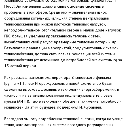
Ульяновска ulnovosti.ru со ссылкой на материалы фииала ПАО "Т
Плюс". Эти изменения должны снять основные системные
проблемы в этой сфере. Среди них — значительный износ
оборудования котельных, излишняя степень централизации
теплоснабжения при низкой плотности тепловых нагрузок,
непродолжительном отопительном сезоне и малой доле нагрузок
ГВС, большая удельная протяженность тепловых сетей,
выработавших свой ресурс, чрезмерные тепловые потери и др.
Результатом реализации мероприятий, предусмотренных схемой
теплоснабжения, должна стать полная реновация всей системы
теплоснабжения (от источников до потребителей включительно) за
15-летний период.
Как рассказал заместитель директора Ульяновского филиала
Группы «Т Плюс» Игорь Журавлев, в новой схеме упор будет
сделан на высокоэффективные технологии энергосбережения, в
частности, на автоматизированные индивидуальные тепловые
пункты (АИТП). Такие технологии обеспечат снижение потребности
мощностей. За этим будущее, подчеркнул И. Журавлёв.
Благодаря умному потреблению тепловой энергии, когда на улице
тепло, автоматизированная система погодного регулирования