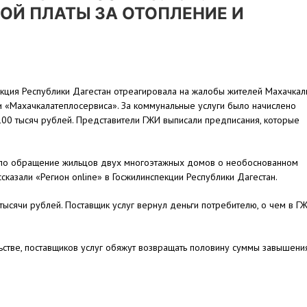
Й ПЛАТЫ ЗА ОТОПЛЕНИЕ И
кция Республики Дагестан отреагировала на жалобы жителей Махачка
 «Махачкалатеплосервиса». За коммунальные услуги было начислено
00 тысяч рублей. Представители ГЖИ выписали предписания, которые
пило обращение жильцов двух многоэтажных домов о необоснованном
сказали «Регион online» в Госжилинспекции Республики Дагестан.
 тысячи рублей. Поставщик услуг вернул деньги потребителю, о чем в Г
ьстве, поставщиков услуг обяжут возвращать половину суммы завышени