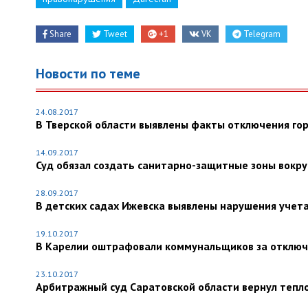
Share
Tweet
+1
VK
Telegram
Новости по теме
24.08.2017
В Тверской области выявлены факты отключения го
14.09.2017
Суд обязал создать санитарно-защитные зоны вокру
28.09.2017
В детских садах Ижевска выявлены нарушения учета
19.10.2017
В Карелии оштрафовали коммунальщиков за отключ
23.10.2017
Арбитражный суд Саратовской области вернул тепл