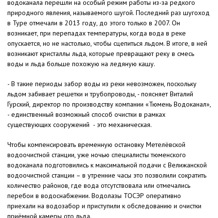
водоканала перешли на особый режим работы из-за редкого
природного явления, называемого шугой. Последний раз шугоход
в Туре отмечали в 2013 году, до этого только в 2007. Он
возникает, при перепадах температуры, когда вода в реке
опускается, но не настолько, чтобы сцепиться льдом. В итоге, в ней
возникают кристаллы льда, которые превращают реку в смесь
воды и льда больше похожую на ледяную кашу.
- В такие периоды забор воды из реки невозможен, поскольку
льдом забивает решетки и трубопроводы, - поясняет Виталий
Гурский, директор по производству компании «Тюмень Водоканал»,
- единственный возможный способ очистки в рамках
существующих сооружений - это механическая.
Чтобы компенсировать временную остановку Метелёвской
водоочистной станции, уже ночью специалисты тюменского
водоканала подготовились к максимальной подачи с Велижанской
водоочистной станции – в утренние часы это позволили сократить
количество районов, где вода отсутствовала или отмечались
перебои в водоснабжении. Водолазы ТОСЭР оперативно
приехали на водозабор и приступили к обследованию и очистки
приёмной камеры ото льда.