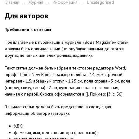
Главная
→
Журнал
→
Информация
→
Uncategorised
Для авторов
Требования к статьям
Предлагаемые к публикации в журнале «Вода Magazine» статьи
должны быть оригинальными (не опубликованными до этого в
других, печатных или электронных, изданиях).
Текст статьи должен быть набран в текстовом редакторе Word,
шрифт Times New Roman, размер шрифта - 14, межстрочный
интервал - 1,5, абзацный отступ - 1,25 см, поля справа - 3 см, поля
(сверху, снизу, слева) - 2 см, нумерация страниц - сплошная,
начиная с первой. Сноски оформляются в []. Пример: [3, c. 56].
В начале статьи должна быть представлена следующая
информация об авторе (авторах):
УДК;
фамилия, имя, отчество автора (полностью);