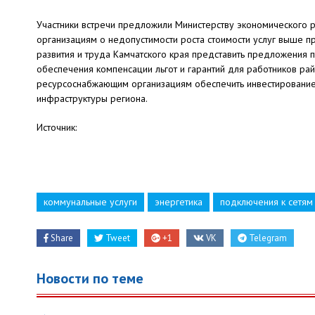
Участники встречи предложили Министерству экономического р
организациям о недопустимости роста стоимости услуг выше п
развития и труда Камчатского края представить предложения 
обеспечения компенсации льгот и гарантий для работников ра
ресурсоснабжающим организациям обеспечить инвестирование
инфраструктуры региона.
Источник:
коммунальные услуги
энергетика
подключения к сетям
Share
Tweet
+1
VK
Telegram
Новости по теме