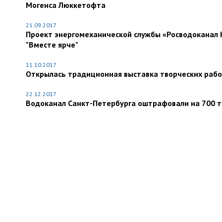
Могенса Люккетофта
21.09.2017
Проект энергомеханической службы «Росводоканал 
"Вместе ярче"
11.10.2017
Открылась традиционная выставка творческих рабо
22.12.2017
Водоканал Санкт-Петербурга оштрафовали на 700 ты