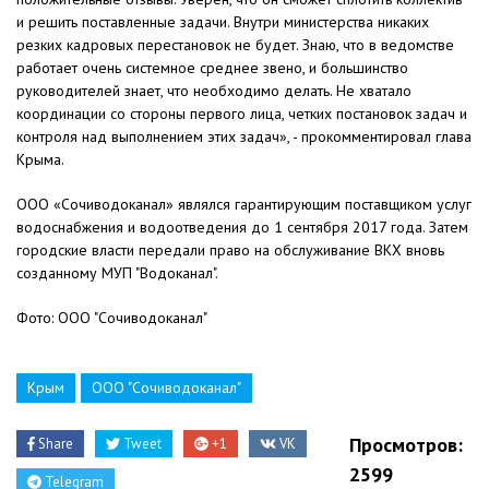
и решить поставленные задачи. Внутри министерства никаких
резких кадровых перестановок не будет. Знаю, что в ведомстве
работает очень системное среднее звено, и большинство
руководителей знает, что необходимо делать. Не хватало
координации со стороны первого лица, четких постановок задач и
контроля над выполнением этих задач», - прокомментировал глава
Крыма.
ООО «Сочиводоканал» являлся гарантирующим поставщиком услуг
водоснабжения и водоотведения до 1 сентября 2017 года. Затем
городские власти передали право на обслуживание ВКХ вновь
созданному МУП "Водоканал".
Фото: OOO "Сочиводоканал"
Крым
ООО "Сочиводоканал"
Просмотров:
Share
Tweet
+1
VK
2599
Telegram