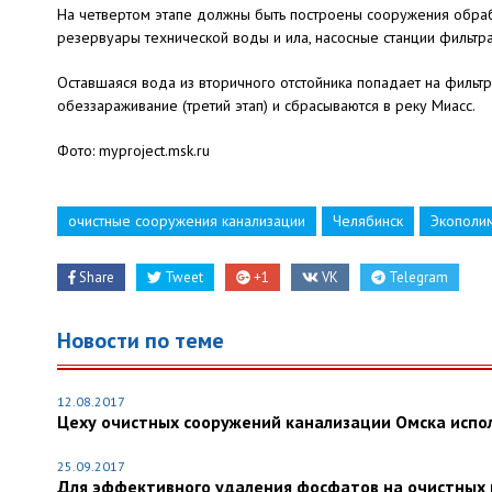
На четвертом этапе должны быть построены сооружения обраб
резервуары технической воды и ила, насосные станции фильтра
Оставшаяся вода из вторичного отстойника попадает на фильт
обеззараживание (третий этап) и сбрасываются в реку Миасс.
Фото: myproject.msk.ru
очистные сооружения канализации
Челябинск
Экополи
Share
Tweet
+1
VK
Telegram
Новости по теме
12.08.2017
Цеху очистных сооружений канализации Омска испол
25.09.2017
Для эффективного удаления фосфатов на очистных 