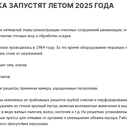
А ЗАПУСТЯТ ЛЕТОМ 2025 ГОДА
и четвертый этапы реконструкции очистных сооружений канализации, ч
чистки сточных вод и обработки осадка.
нске проводилась в 1984 году. За это время оборудование морально 
ь стоки от загрязнений.
ет пять этапов.
тапов.
е решеток, приемная камера, аэрационные песколовки.
ены комплексы из грабельных решеток грубой очистки и перфорированн
удалять из стоков крупный мусор, включая волокнистые включения в ви
 в виде ватных палочек, волос, косточек и т.д. На решетках установлен
ые пресса для отмывки от органики и уменьшения объема мусора. Раб
ого присутствия персонала.