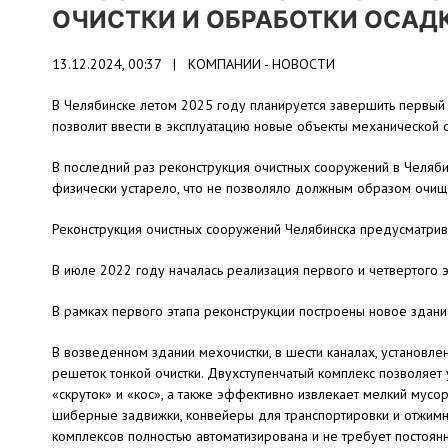
ОЧИСТКИ И ОБРАБОТКИ ОСАДК
13.12.2024, 00:37 |
КОМПАНИИ - НОВОСТИ
В Челябинске летом 2025 году планируется завершить первый 
позволит ввести в эксплуатацию новые объекты механической о
В последний раз реконструкция очистных сооружений в Челяби
физически устарело, что не позволяло должным образом очищат
Реконструкция очистных сооружений Челябинска предусматрива
В июле 2022 году началась реализация первого и четвертого э
В рамках первого этапа реконструкции построены новое здани
В возведенном здании мехочистки, в шести каналах, установл
решеток тонкой очистки. Двухступенчатый комплекс позволяет 
«скруток» и «кос», а также эффективно извлекает мелкий мусор
шиберные задвижки, конвейеры для транспортировки и отжимн
комплексов полностью автоматизирована и не требует постоянн