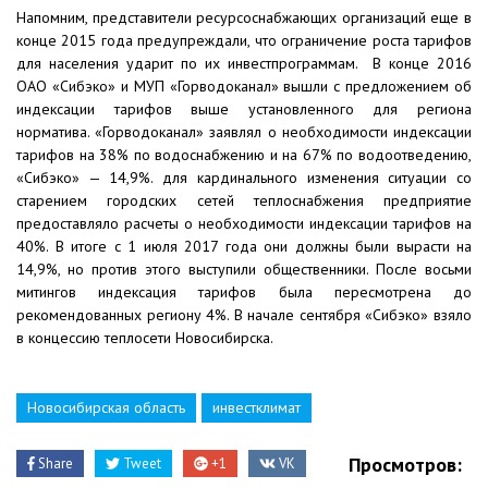
Напомним, представители ресурсоснабжающих организаций еще в
конце 2015 года предупреждали, что ограничение роста тарифов
для населения ударит по их инвестпрограммам. В конце 2016
ОАО «Сибэко» и МУП «Горводоканал» вышли с предложением об
индексации тарифов выше установленного для региона
норматива. «Горводоканал» заявлял о необходимости индексации
тарифов на 38% по водоснабжению и на 67% по водоотведению,
«Сибэко» — 14,9%. для кардинального изменения ситуации со
старением городских сетей теплоснабжения предприятие
предоставляло расчеты о необходимости индексации тарифов на
40%. В итоге с 1 июля 2017 года они должны были вырасти на
14,9%, но против этого выступили общественники. После восьми
митингов индексация тарифов была пересмотрена до
рекомендованных региону 4%. В начале сентября «Сибэко» взяло
в концессию теплосети Новосибирска.
Новосибирская область
инвестклимат
Просмотров:
Share
Tweet
+1
VK