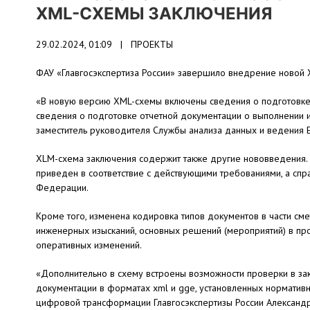
XML-СХЕМЫ ЗАКЛЮЧЕНИЯ
29.02.2024, 01:09 |
ПРОЕКТЫ
ФАУ «Главгосэкспертиза России» завершило внедрение новой 
«В новую версию XML-схемы включены сведения о подготовке
сведения о подготовке отчетной документации о выполнении
заместитель руководителя Службы анализа данных и ведения Е
XLM-схема заключения содержит также другие нововведения. В
приведен в соответствие с действующими требованиями, а сп
Федерации.
Кроме того, изменена кодировка типов документов в части см
инженерных изысканий, основных решений (мероприятий) в про
оперативных изменений.
«Дополнительно в схему встроены возможности проверки в зак
документации в форматах xml и gge, установленных норматив
цифровой трансформации Главгосэкспертизы России Александ