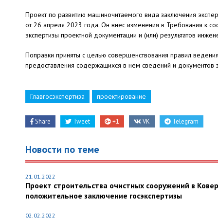
Проект по развитию машиночитаемого вида заключения экспер
от 26 апреля 2023 года. Он внес изменения в Требования к с
экспертизы проектной документации и (или) результатов инжен
Поправки приняты с целью совершенствования правил ведения
предоставления содержащихся в нем сведений и документов з
Главгосэкспертиза
проектирование
Share
Tweet
+1
VK
Telegram
Новости по теме
21.01.2022
Проект строительства очистных сооружений в Кове
положительное заключение госэкспертизы
02.02.2022