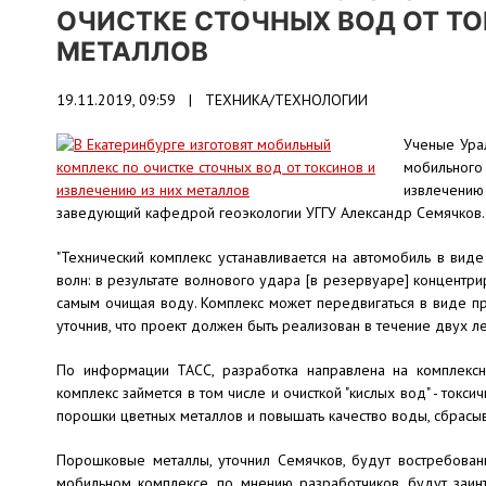
ОЧИСТКЕ СТОЧНЫХ ВОД ОТ ТО
МЕТАЛЛОВ
19.11.2019, 09:59 |
ТЕХНИКА/ТЕХНОЛОГИИ
Ученые Урал
мобильног
извлечению
заведующий кафедрой геоэкологии УГГУ Александр Семячков.
"Технический комплекс устанавливается на автомобиль в вид
волн: в результате волнового удара [в резервуаре] концентр
самым очищая воду. Комплекс может передвигаться в виде при
уточнив, что проект должен быть реализован в течение двух ле
По информации ТАСС, разработка направлена на комплекс
комплекс займется в том числе и очисткой "кислых вод" - ток
порошки цветных металлов и повышать качество воды, сбрас
Порошковые металлы, уточнил Семячков, будут востребованы
мобильном комплексе, по мнению разработчиков, будут заин