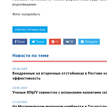
водоотведения.
Фото: vuzopedia.ru
очистка сточных вод
Share
Tweet
+1
VK
Telegram
Новости по теме
03.04.2019
Внедренные на вторичных отстойниках в Ростове-н
эффективность
20.05.2019
Ученые ЮУрГУ совместно с испанскими коллегами со
17.10.2019
На Муслюмовском молочном комбинате в Татарстане