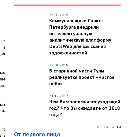
13.06.2019
Коммунальщики Санкт-
Петербурга внедрили
интеллектуальную
аналитическую платформу
тке
DebtsWeb для взыскания
в и
задолженностей
щил
12.01.2018
В старинной части Тулы
вых
реализуется проект «Чистое
тем
небо»
ов,
21.12.2017
Чем Вам запомнился уходящий
ный
год? Что Вы ожидаете от 2018
ать
года?
ВСЕ НОВОСТИ
. В
От первого лица
я и