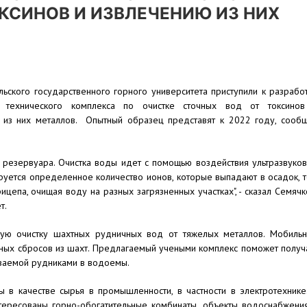
КСИНОВ И ИЗВЛЕЧЕНИЮ ИЗ НИХ
ьского государственного горного университета приступили к разрабо
о технического комплекса по очистке сточных вод от токсино
 из них металлов. Опытный образец представят к 2022 году, сооб
е резервуара. Очистка воды идет с помощью воздействия ультразвуко
ируется определенное количество ионов, которые выпадают в осадок, 
цепа, очищая воду на разных загрязненных участках", - сказал Семячк
т.
ную очистку шахтных рудничных вод от тяжелых металлов. Мобиль
сичных сбросов из шахт. Предлагаемый учеными комплекс поможет получ
ываемой рудниками в водоемы.
 в качестве сырья в промышленности, в частности в электротехнике
тересованы горно-обогатительные комбинаты, объекты водоснабжени