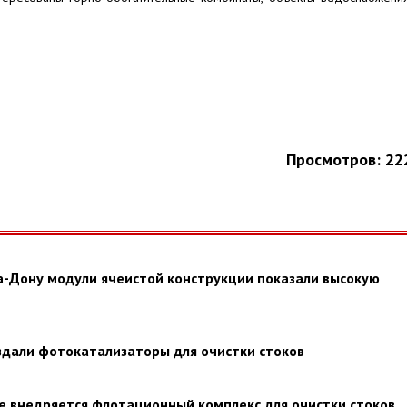
Просмотров: 22
а-Дону модули ячеистой конструкции показали высокую
здали фотокатализаторы для очистки стоков
 внедряется флотационный комплекс для очистки стоков