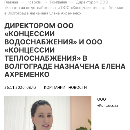
Главная
→
Новости
→
Компании
→
Директором ООО
«Концессии водоснабжения» и ООО «Концессии теплоснабжения»
в Волгограде назначена Елена Ахременко
ДИРЕКТОРОМ ООО
«КОНЦЕССИИ
ВОДОСНАБЖЕНИЯ» И ООО
«КОНЦЕССИИ
ТЕПЛОСНАБЖЕНИЯ» В
ВОЛГОГРАДЕ НАЗНАЧЕНА ЕЛЕНА
АХРЕМЕНКО
26.11.2020, 08:43 |
КОМПАНИИ - НОВОСТИ
ООО
«Концессии