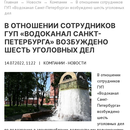
Главная
→
Новости
→
Компании
→
В отношении сотрудников
ГУП «Водоканал Санкт-Петербурга» возбуждено шесть уголовных
дел
В ОТНОШЕНИИ СОТРУДНИКОВ
ГУП «ВОДОКАНАЛ САНКТ-
ПЕТЕРБУРГА» ВОЗБУЖДЕНО
ШЕСТЬ УГОЛОВНЫХ ДЕЛ
14.07.2022, 11:22 |
КОМПАНИИ - НОВОСТИ
В отношении
сотрудников
ГУП
«Водоканал
Санкт-
Петербурга»
возбуждено
шесть
уголовных дел
по подозрению в злоупотреблении должностными полномочиями.