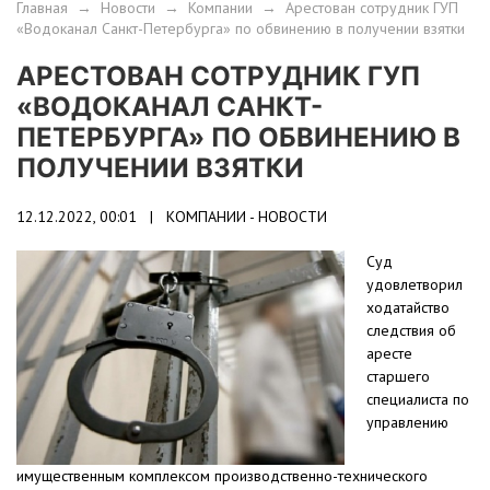
Главная
→
Новости
→
Компании
→
Арестован сотрудник ГУП
«Водоканал Санкт-Петербурга» по обвинению в получении взятки
АРЕСТОВАН СОТРУДНИК ГУП
«ВОДОКАНАЛ САНКТ-
ПЕТЕРБУРГА» ПО ОБВИНЕНИЮ В
ПОЛУЧЕНИИ ВЗЯТКИ
12.12.2022, 00:01 |
КОМПАНИИ - НОВОСТИ
Суд
удовлетворил
ходатайство
следствия об
аресте
старшего
специалиста по
управлению
имущественным комплексом производственно-технического