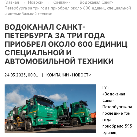
Главная
→
Новости
→
Компании
→
Водоканал Санкт-
Петербурга за три года приобрел около 600 единиц специальной
и автомобильной техники
ВОДОКАНАЛ САНКТ-
ПЕТЕРБУРГА ЗА ТРИ ГОДА
ПРИОБРЕЛ ОКОЛО 600 ЕДИНИЦ
СПЕЦИАЛЬНОЙ И
АВТОМОБИЛЬНОЙ ТЕХНИКИ
24.03.2023, 00:01 |
КОМПАНИИ - НОВОСТИ
ГУП
«Водоканал
Санкт-
Петербурга» за
последние три
года
приобрело 595
единиц