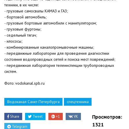
техники, в их числе:
- грузовые самосвалы КАМАЗ и ГАЗ;
- бортовой автомобиль;
- грузовые бортовые автомобили с манипулятором;
- грузовые фургоны;
- седельный тягач;
- илососы;
- комбинированные каналопромывочные машины;
- передвижные лаборатории для проведения диагностики
состояния водопроводных сетей и поиска мест повреждений;
- передвижная лаборатория телеинспекции трубопроводных
систем.
Фото: vodokanal.spb.ru
Водоканал Санкт-Петербурга
спецтехника
Просмотров:
Share
Tweet
+1
VK
1321
Telegram