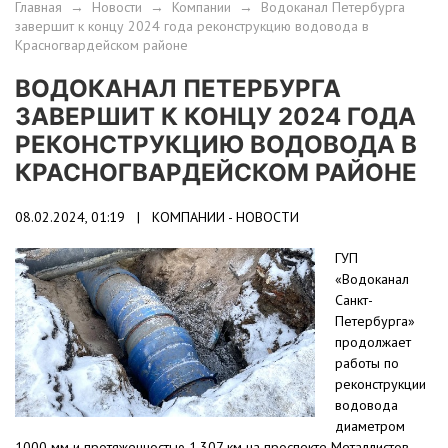
Главная
→
Новости
→
Компании
→
Водоканал Петербурга
завершит к концу 2024 года реконструкцию водовода в
Красногвардейском районе
ВОДОКАНАЛ ПЕТЕРБУРГА
ЗАВЕРШИТ К КОНЦУ 2024 ГОДА
РЕКОНСТРУКЦИЮ ВОДОВОДА В
КРАСНОГВАРДЕЙСКОМ РАЙОНЕ
08.02.2024, 01:19 |
КОМПАНИИ - НОВОСТИ
ГУП
«Водоканал
Санкт-
Петербурга»
продолжает
работы по
реконструкции
водовода
диаметром
1000 мм и протяженностью 1,307 км на проспекте Металлистов