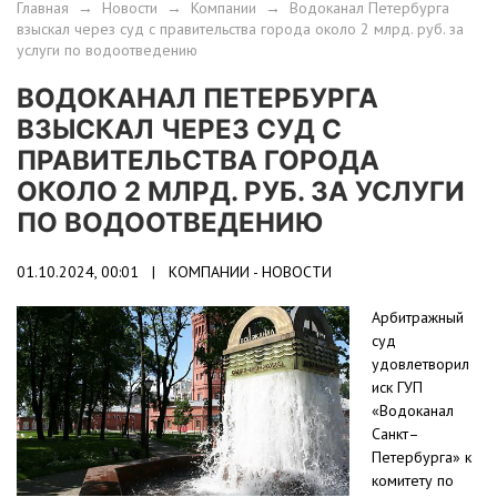
Главная
→
Новости
→
Компании
→
Водоканал Петербурга
взыскал через суд с правительства города около 2 млрд. руб. за
услуги по водоотведению
ВОДОКАНАЛ ПЕТЕРБУРГА
ВЗЫСКАЛ ЧЕРЕЗ СУД С
ПРАВИТЕЛЬСТВА ГОРОДА
ОКОЛО 2 МЛРД. РУБ. ЗА УСЛУГИ
ПО ВОДООТВЕДЕНИЮ
01.10.2024, 00:01 |
КОМПАНИИ - НОВОСТИ
Арбитражный
суд
удовлетворил
иск ГУП
«Водоканал
Санкт–
Петербурга» к
комитету по