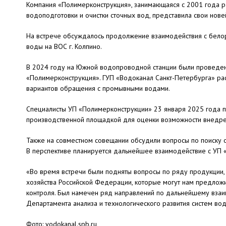
Компания «Полимерконструкция», занимающаяся с 2001 года 
водоподготовки и очистки сточных вод, представила свои нов
На встрече обсуждалось продолжение взаимодействия с белор
воды на ВОС г. Колпино.
В 2024 году на Южной водопроводной станции были проведены
«Полимерконструкция». ГУП «Водоканал Санкт-Петербурга» ра
вариантов обращения с промывными водами.
Специалисты УП «Полимерконструкции» 23 января 2025 года 
производственной площадкой для оценки возможности внедре
Также на совместном совещании обсудили вопросы по поиску о
В перспективе планируется дальнейшее взаимодействие с УП
«Во время встречи были подняты вопросы по ряду продукции
хозяйства Российской Федерации, которые могут нам предложи
контроля. Был намечен ряд направлений по дальнейшему взаим
Департамента анализа и технологического развития систем во
Фото: vodokanal.spb.ru