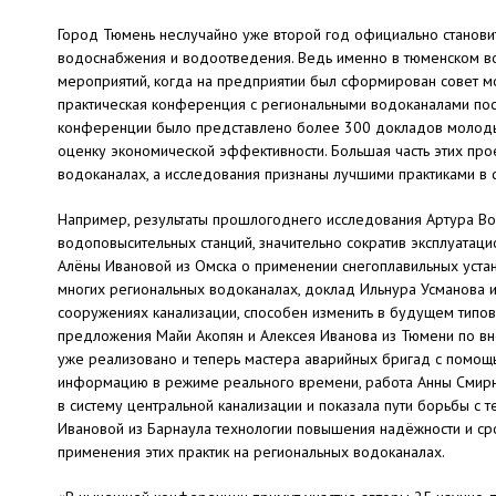
Город Тюмень неслучайно уже второй год официально станови
водоснабжения и водоотведения. Ведь именно в тюменском в
мероприятий, когда на предприятии был сформирован совет м
практическая конференция с региональными водоканалами пос
конференции было представлено более 300 докладов молодых
оценку экономической эффективности. Большая часть этих про
водоканалах, а исследования признаны лучшими практиками в
Например, результаты прошлогоднего исследования Артура В
водоповысительных станций, значительно сократив эксплуатаци
Алёны Ивановой из Омска о применении снегоплавильных устан
многих региональных водоканалах, доклад Ильнура Усманова
сооружениях канализации, способен изменить в будущем типо
предложения Майи Акопян и Алексея Иванова из Тюмени по в
уже реализовано и теперь мастера аварийных бригад с помо
информацию в режиме реального времени, работа Анны Смирно
в систему центральной канализации и показала пути борьбы с 
Ивановой из Барнаула технологии повышения надёжности и ср
применения этих практик на региональных водоканалах.