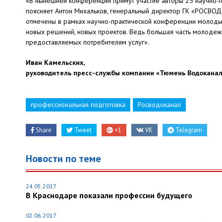
«В нынешней конференции примут участие авторы 25 научно-пр
поясняет Антон Михальков, генеральный директор ГК «РОСВОД
отмечены в рамках научно-практической конференции молодых 
новых решений, новых проектов. Ведь большая часть молодеж
предоставляемых потребителям услуг».
Иван Камельских,
руководитель пресс-службы компании «Тюмень Водокана
профессиональная подготовка
Росводоканал
Share
Tweet
+1
VK
Telegram
Новости по теме
24.05.2017
В Краснодаре показали профессии будущего
02.06.2017