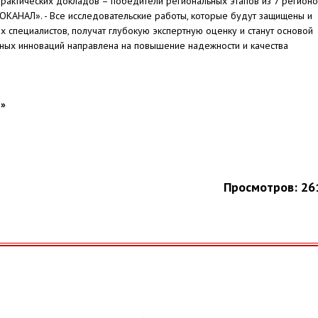
актических докладов – победители региональных этапов из 7 регионов
ОКАНАЛ». - Все исследовательские работы, которые будут защищены и
специалистов, получат глубокую экспертную оценку и станут основой
ных инноваций направлена на повышение надежности и качества
л»
Просмотров: 26