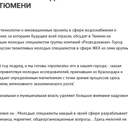
 ТЮМЕНИ
технологии и инновационные проекты в сфере водоснабжения и
ия, за которыми будущее всей отрасли, обсудят в Тюмени на
ции молодых специалистов группы компаний «Росводоканал». Город
куссии талантливых молодых специалистов в сфере ЖКХ из семи крупн
год подряд, и мы готовы «прописать» его в нашем городе, - сказал
, приветствуя молодых исследователей, приехавших из Краснодара и
ладает определенным магнетизмом с точки зрения процессов здесь
ия, интенсивного экономического роста".
гиональная и муниципальная власть уделяют большое внимание кадрово
тожил он. - Молодые специалисты каждый в своей сфере разрабатывает
финансы, маркетинг, общеорганизационные вопросы... Здесь мелочей не