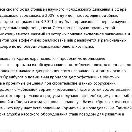
тся своего рода столицей научного молодёжного движения в сфере
одоканале зародилась в 2009 году идея проведения подобных
олодых специалистов. В 2011 году была организована первая научно-
редствам конференц-связи. С тех пор на научно-практической
 специалистов, каждый из которых получил экспертное заключение и
ектов уже эффективно реализована или реализуется в региональных
 сфере водопроводно-канализационного хозяйства.
олкова из Краснодара позволили провести модернизацию
онные затраты на их обслуживание и потребление электроэнергии, прое
овок стал началом для развития этого направления деятельности во
 из Оренбурга о повышении процесса дефосфотации на очистных
вые проектные решения при строительстве данных сооружений,
недрению мобильной версии интерактивной карты сетей водоотведения
щью этого программного продукта получают всю необходимую для рабо
вой из Твери систематизировала правовую базу о сбросах сточных в
теми, кто нарушает установленные нормативы, а исследованные Татьяной
ока службы насосного оборудования стали поводом для развития и