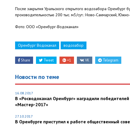
После закрытия Уральского открытого водозабора Оренбург 
производительностью 200 тыс. м3/сут.: Ново-Сакмарский, Южно
Фото: ООО «Оренбург-Водоканал»
Оренбург Водоканал
водозабор
Share
Tweet
+1
VK
Telegram
Новости по теме
16.08.2017
В «Росводоканал Оренбург» наградили победителей и
«Мастер-2017»
27.10.2017
В Оренбурге приступил к работе общественный сов