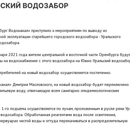
СКИЙ ВОДОЗАБОР
ург Водоканал» приступило к мероприятиям по выводу из
ой эксплуатации старейшего городского водозабора - Уральского
одозабора.
варя 2021 года жители центральной и восточной части Оренбурга буду
ы на водоснабжение с этого водозабора на Южно-Уральский водозабо
требителей на новый водозабор осуществляется постепенно.
анал» Дмитрия Масловского, на новый водозабор будет переключено
ю питьевую воду, отвечающую всем санитарно-эпидемиологическим
1-го подъёма осуществляется по лучам, проложенным в русле реки Ур
 водозабора. Обработанная реагентами вода после осветления,
зервуарах чистой воды и оттуда перекачиваться в распределительную