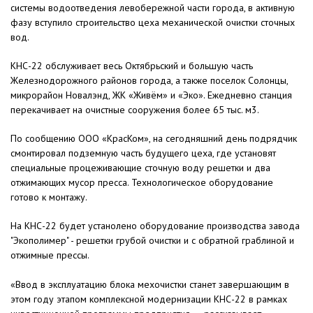
системы водоотведения левобережной части города, в активную
фазу вступило строительство цеха механической очистки сточных
вод.
КНС-22 обслуживает весь Октябрьский и большую часть
Железнодорожного районов города, а также поселок Солонцы,
микрорайон Новалэнд, ЖК «Живём» и «Эко». Ежедневно станция
перекачивает на очистные сооружения более 65 тыс. м3.
По сообщению ООО «КрасКом», на сегодняшний день подрядчик
смонтировал подземную часть будущего цеха, где установят
специальные процеживающие сточную воду решетки и два
отжимающих мусор пресса. Технологическое оборудование
готово к монтажу.
На КНС-22 будет устанолено оборудование производства завода
"Экополимер" - решетки грубой очистки и с обратной граблиной и
отжимные прессы.
«Ввод в эксплуатацию блока мехочистки станет завершающим в
этом году этапом комплексной модернизации КНС-22 в рамках