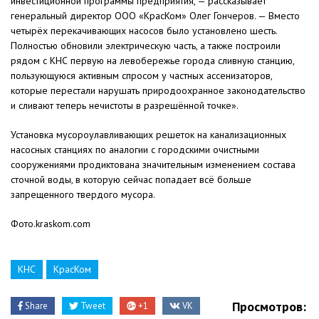
инвестиционной программы предприятия, — рассказывает
генеральный директор ООО «КрасКом» Олег Гончеров. — Вместо
четырёх перекачивающих насосов было установлено шесть.
Полностью обновили электрическую часть, а также построили
рядом с КНС первую на левобережье города сливную станцию,
пользующуюся активным спросом у частных ассенизаторов,
которые перестали нарушать природоохранное законодательство
и сливают теперь нечистоты в разрешённой точке».
Установка мусороулавливающих решеток на канализационных
насосных станциях по аналогии с городскими очистными
сооружениями продиктована значительным изменением состава
сточной воды, в которую сейчас попадает всё больше
запрещенного твердого мусора.
Фото.kraskom.com
КНС
КрасКом
Просмотров:
Share
Tweet
+1
VK