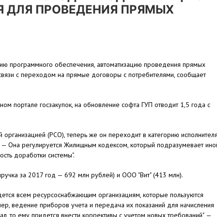
 ДЛЯ ПРОВЕДЕНИЯ ПРЯМЫХ
цию программного обеспечения, автоматизацию проведения прямых
 связи с переходом на прямые договоры с потребителями, сообщает
ом портале госзакупок, на обновление софта ГУП отводит 1,5 года с
организацией (РСО), теперь же он переходит в категорию исполнител
и. — Она регулируется Жилищным кодексом, который подразумевает ино
ость доработки системы".
ручка за 2017 год — 692 млн рублей) и ООО "Вит" (413 млн).
дется всем ресурсоснабжающим организациям, которые пользуются
ер, ведение приборов учета и передача их показаний для начисления
ал, то ему придется внести коррективы с учетом новых требований", —