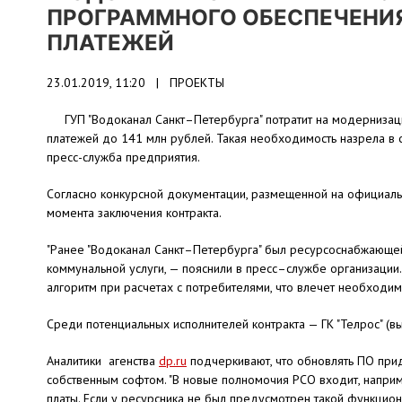
ПРОГРАММНОГО ОБЕСПЕЧЕНИЯ
ПЛАТЕЖЕЙ
23.01.2019, 11:20 |
ПРОЕКТЫ
ГУП "Водоканал Санкт–Петербурга" потратит на модерниза
платежей до 141 млн рублей. Такая необходимость назрела в
пресс-служба предприятия.
Согласно конкурсной документации, размещенной на официальн
момента заключения контракта.
"Ранее "Водоканал Санкт–Петербурга" был ресурсоснабжающей 
коммунальной услуги, — пояснили в пресс–службе организаци
алгоритм при расчетах с потребителями, что влечет необходим
Среди потенциальных исполнителей контракта — ГК "Телрос" (вы
Аналитики агенства
dp.ru
подчеркивают, что обновлять ПО при
собственным софтом. "В новые полномочия РСО входит, наприм
платы. Если у ресурсника не был предусмотрен такой функцион